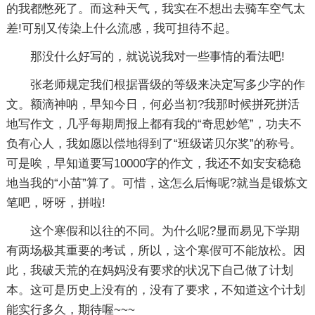
的我都憋死了。而这种天气，我实在不想出去骑车空气太
差!可别又传染上什么流感，我可担待不起。
那没什么好写的，就说说我对一些事情的看法吧!
张老师规定我们根据晋级的等级来决定写多少字的作
文。额滴神呐，早知今日，何必当初?我那时候拼死拼活
地写作文，几乎每期周报上都有我的“奇思妙笔”，功夫不
负有心人，我如愿以偿地得到了“班级诺贝尔奖”的称号。
可是唉，早知道要写10000字的作文，我还不如安安稳稳
地当我的“小苗”算了。可惜，这怎么后悔呢?就当是锻炼文
笔吧，呀呀，拼啦!
这个寒假和以往的不同。为什么呢?显而易见下学期
有两场极其重要的考试，所以，这个寒假可不能放松。因
此，我破天荒的在妈妈没有要求的状况下自己做了计划
本。这可是历史上没有的，没有了要求，不知道这个计划
能实行多久，期待喔~~~