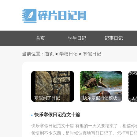
首页
学生日记
记事日记
>
>
当前位置：
首页
学校日记
寒假日记
寒假到了日记
快乐寒假日记模板
关
集锦10篇
合
快乐寒假日记范文十篇
快乐寒假日记范文十篇 有趣的一天又要结束了，相信你
领悟到不少东西，是时候认真地写好日记了。怎样写日