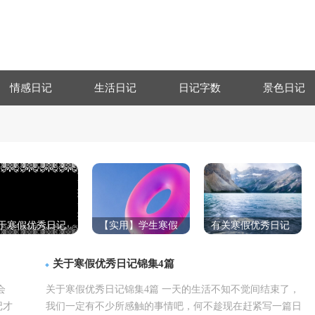
情感日记
生活日记
日记字数
景色日记
于寒假优秀日记
【实用】学生寒假
有关寒假优秀日记
集十篇
日记汇编九篇
汇总七篇
关于寒假优秀日记锦集4篇
会
关于寒假优秀日记锦集4篇 一天的生活不知不觉间结束了，
记才
我们一定有不少所感触的事情吧，何不趁现在赶紧写一篇日