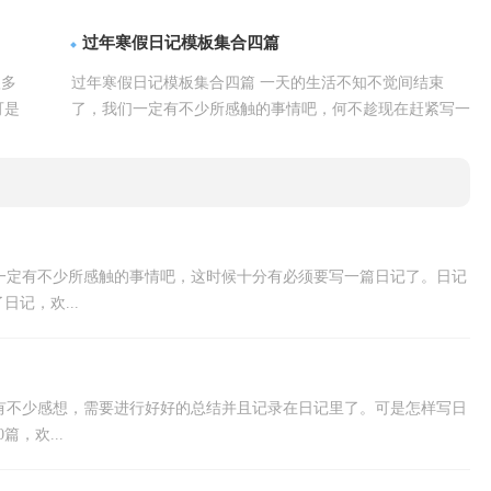
详情
记。快来参考日记是怎么写的...【
】
过年寒假日记模板集合四篇
很多
过年寒假日记模板集合四篇 一天的生活不知不觉间结束
可是
了，我们一定有不少所感触的事情吧，何不趁现在赶紧写一
详情
篇日记。那么什么样的日记才合适...【
】
一定有不少所感触的事情吧，这时候十分有必须要写一篇日记了。日记
记，欢...
有不少感想，需要进行好好的总结并且记录在日记里了。可是怎样写日
，欢...