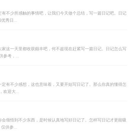
定有不少所感触的事情吧，让我们今天做个总结，写一篇日记吧。日记
秀日...
大家这一天里都收获颇丰吧，何不趁现在赶紧写一篇日记。日记怎么写
参考，...
一定有不少感想，这也意味着，又要开始写日记了。那么你真的懂得怎
欢迎大...
你会领悟到不少东西，是时候认真地写好日记了。怎样写日记才更能吸
供参...