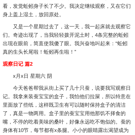
看，发觉蚯蚓身子长了不少。我决定继续观察，又在它们
身上盖上湿土，放回原处。
又是一个星期过去了，这一天，我一起床就去观察它
们。奇迹出现了，当我轻轻拨开泥土时，4条完整的蚯蚓
出现在眼前，简直使我傻了眼。我兴奋地叫起来：“蚯蚓
真的生头长尾啦！蚯蚓再生啦！”
观察日记 篇2
x月x日 星期六 阴
今天爸爸帮我从街上买了几十只蚕，说要我写观察日
记。我拿来装蚕宝宝的盒子，我怕他们拉屎，所以特意在
里面放了些纸，这样既卫生有可以随时保持盒子的清洁
了，真是一物两用。盒子里的蚕宝宝用他那饥不择食的
嘴，不停的吃着美味的桑叶，好像永远吃不饱似的。蚕的
身体有10节，每节都有x条腿。小小的眼睛露出渴望成为