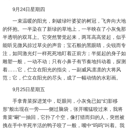
9月24日星期四
一束温暖的阳光，刺破绿叶婆娑的树冠，飞奔向大地
的怀抱。一半染在了新绿的草地上，一半映在了小灰兔那
半透明的双耳上。它突然警觉起来，两耳高高竖起，似乎
能听见微风掠过草尖的声音；宝石般的黑眼睛，尖锐而专
注，如同激光灯一样死死地盯着正前方；半挺起的身子如
雕塑一般，一动不动；只有小鼻子有节奏地抖动着，探测
着……它，伫立在阳光的指尖，一副威风凛凛的大将风
范；它，伫立在阳光的尽头，成了一幅动情的水彩画。
9月25日星期五
手拿青菜探进笼中，眨眼间，小灰兔已如“幻影移
形”般出现在一旁——侧过脑袋，张开嘴猛咬过来，我将
青菜“唰”一抽回，它扑了个空，像打猎而归的人，突然被
拽在手中半死半活的鸭子咬了一般，嘴中“呜呜”叫着。我