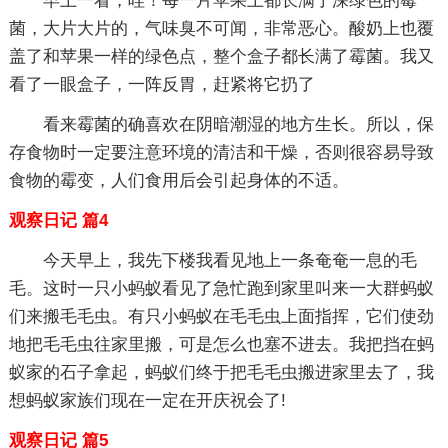
早上一看，哇！每一片苹果上都长满了深绿色的霉
菌，大片大片的，气味臭不可闻，非常恶心。酸奶上也覆
盖了和苹果一样的绿色点，整个盒子都长满了霉菌。我又
看了一眼盒子，一阵反胃，赶紧将它扔了
看来霉菌的确喜欢在阴暗潮湿的地方生长。所以，保
存食物时一定要注意环境的清洁和干燥，否则很容易导致
食物的霉变，人们食用后会引起身体的不适。
观察日记 篇4
今天早上，我先下楼我看见地上一条奄奄一息的毛
毛。这时一只小蚂蚁看见了急忙跑到家里叫来一大群蚂蚁
们来搬毛毛虫。有只小蚂蚁在毛毛虫上面指挥，它们使劲
地把毛毛虫往家里搬，可是怎么也塞不进去。我把挡在蚂
蚁家的石子拿起，蚂蚁们终于把毛毛虫搬进家里去了，我
想蚂蚁家族们现在一定在开庆祝会了!
观察日记 篇5