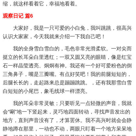
缩，就这样看着它，幸福地看着。
观察日记 篇6
大家好，我是一只可爱的小白兔，我叫跳跳，很高兴
认识大家家，今天我就来介绍一下我自己吧！
我的全身雪白雪白的，毛色非常光滑柔软。一对尖而
挺立的长耳朵白里透红；一双又圆又亮的眼睛，像是红宝
石一样晶莹透亮、炯炯有神。我还有一个好可爱粉色的倒
三角鼻子，嘴是三瓣嘴。有点好笑吧！我的前腿短短的，
后腿长长的，走起路来总是蹦蹦跳跳。，还有我那雪白雪
白短短的小尾巴，象毛线球一样漂亮。
我的耳朵非常灵敏；只要听见一点轻微的声音，我就
会“唰”地一下竖起来，灵巧地四面转动，寻找声音发出的
地方，直到声音没有了，才算罢休。我不高兴时就会会静
静地蹲在那里，一动也不动，两眼只盯着一个地方呆呆地