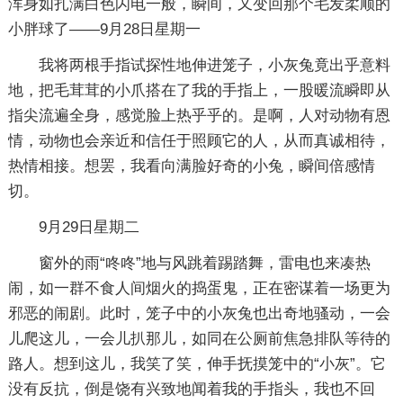
浑身如扎满白色闪电一般，瞬间，又变回那个毛发柔顺的
小胖球了——9月28日星期一
我将两根手指试探性地伸进笼子，小灰兔竟出乎意料
地，把毛茸茸的小爪搭在了我的手指上，一股暖流瞬即从
指尖流遍全身，感觉脸上热乎乎的。是啊，人对动物有恩
情，动物也会亲近和信任于照顾它的人，从而真诚相待，
热情相接。想罢，我看向满脸好奇的小兔，瞬间倍感情
切。
9月29日星期二
窗外的雨“咚咚”地与风跳着踢踏舞，雷电也来凑热
闹，如一群不食人间烟火的捣蛋鬼，正在密谋着一场更为
邪恶的闹剧。此时，笼子中的小灰兔也出奇地骚动，一会
儿爬这儿，一会儿扒那儿，如同在公厕前焦急排队等待的
路人。想到这儿，我笑了笑，伸手抚摸笼中的“小灰”。它
没有反抗，倒是饶有兴致地闻着我的手指头，我也不回