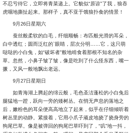
不忍亏待它，立即将青菜递上。它貌似“原谅”了我，狼吞
虎咽地撕扯起来。那样子，真不亚于饿狼扑食的情景！
9月26日星期六
蚕丝般柔软的白毛，纤细顺畅：布匹般光滑的耳朵，
白中透红；圆而泛红的`眼睛，层次分明……它，这只萌
哒哒的小白兔，如“破坏者”般地啃食着那根不知名的杂
草。忽然，小鼻子皱了皱，像是吃到了什么怪东西，嘴一
撅，又风一般地飘出老远。
9月27日星期日
如青海湖上腾起的绵云般，毛色圣洁蓬松的小白兔后
腿猛地一蹬，跃向一旁的矮树丛。在悄无声息的落地之
后，嫩粉色的耳朵便高高地立了起来，似乎在仔细倾听着
树丛里的动静。紧接着，它用小爪子顽皮地挠了挠身旁的
狗尾巴草。像是被弹回的狗尾巴草吓到了，“叽”地一抖，