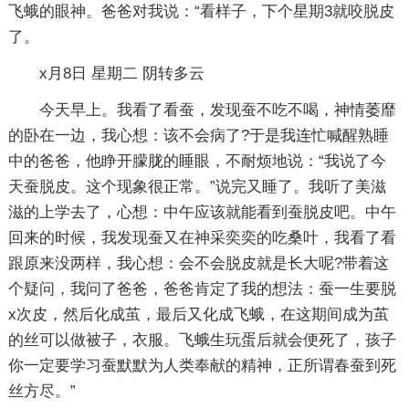
飞蛾的眼神。爸爸对我说：“看样子，下个星期3就咬脱皮
了。
x月8日 星期二 阴转多云
今天早上。我看了看蚕，发现蚕不吃不喝，神情萎靡
的卧在一边，我心想：该不会病了?于是我连忙喊醒熟睡
中的爸爸，他睁开朦胧的睡眼，不耐烦地说：“我说了今
天蚕脱皮。这个现象很正常。”说完又睡了。我听了美滋
滋的上学去了，心想：中午应该就能看到蚕脱皮吧。中午
回来的时候，我发现蚕又在神采奕奕的吃桑叶，我看了看
跟原来没两样，我心想：会不会脱皮就是长大呢?带着这
个疑问，我问了爸爸，爸爸肯定了我的想法：蚕一生要脱
x次皮，然后化成茧，最后又化成飞蛾，在这期间成为茧
的丝可以做被子，衣服。飞蛾生玩蛋后就会便死了，孩子
你一定要学习蚕默默为人类奉献的精神，正所谓春蚕到死
丝方尽。”