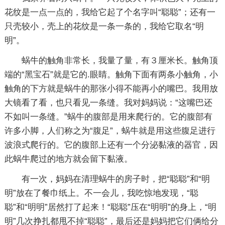
花纹是一点一点的，我给它起了个名字叫“聪聪”；还有一
只壳较小，壳上的花纹是一条一条的，我给它取名“明
明”。
蜗牛的触角非常长，我量了量，有３厘米长。触角顶
端的“黑宝石”就是它的.眼睛。触角下面有两条小触角，小
触角的下方就是蜗牛的那张小得不能再小的嘴巴。我用放
大镜看了看，也只看见一条缝。我对妈妈说：“这嘴巴还
不如叫一条缝。”蜗牛的腹部是用来爬行的。它的腹部有
许多小脚，人们称之为“腹足”，蜗牛就是用这些腹足进行
波浪式爬行的。它的腹部上还有一个分泌黏液的器官，因
此蜗牛爬过的地方就会留下黏液。
有一次，妈妈在清理蜗牛的房子时，把“聪聪”和“明
明”放在了餐巾纸上。不一会儿，我吃惊地发现，“聪
聪”和“明明”居然打了起来！“聪聪”压在“明明”的身上，“明
明”几次挣扎都甩不掉“聪聪”，最后还是妈妈把它们俩给分