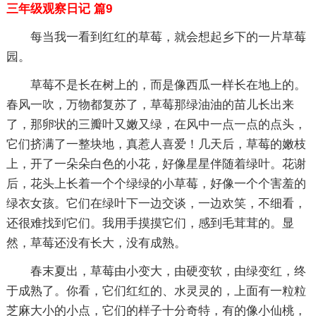
三年级观察日记 篇9
每当我一看到红红的草莓，就会想起乡下的一片草莓
园。
草莓不是长在树上的，而是像西瓜一样长在地上的。
春风一吹，万物都复苏了，草莓那绿油油的苗儿长出来
了，那卵状的三瓣叶又嫩又绿，在风中一点一点的点头，
它们挤满了一整块地，真惹人喜爱！几天后，草莓的嫩枝
上，开了一朵朵白色的小花，好像星星伴随着绿叶。花谢
后，花头上长着一个个绿绿的小草莓，好像一个个害羞的
绿衣女孩。它们在绿叶下一边交谈，一边欢笑，不细看，
还很难找到它们。我用手摸摸它们，感到毛茸茸的。显
然，草莓还没有长大，没有成熟。
春末夏出，草莓由小变大，由硬变软，由绿变红，终
于成熟了。你看，它们红红的、水灵灵的，上面有一粒粒
芝麻大小的小点，它们的样子十分奇特，有的像小仙桃，