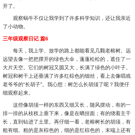
开了。
观察蜗牛不仅让我学到了许多科学知识，还让我亲近
了小动物。
三年级观察日记 篇6
每天，我上学、放学的路上都能看见几颗老榕树。远
远望去像一把把撑开的绿色大伞，蓬蓬松松的，遮住了一
大片天空。它们的树冠又圆又大，长满了绿色的小叶子。
树冠和树干上还垂满了许多红棕色的细丝，看上去像唱戏
老爷爷的“长胡子”。我心想：树怎么长胡须了呢？我便仔
细观察起来。
这些像胡须一样的东西又细又长，随风摆动，有的一
排一排的从枝杈上垂下来，像是在晒挂面；有的绕着主干
长，直到钻进了土里。再仔细一看，老榕树长的胡须，有
粗有细。粗的是灰棕色的，细的是红棕色的，末端上还有