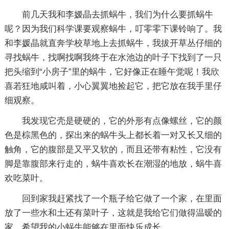
前几天我和李嫒晶去抓蜗牛，我们为什么要抓蜗牛
呢？因为我们科学课要观察蜗牛，叮零零下课铃响了。我
和李媛晶就直奔学校草地上去抓蜗牛，我拔开草丛仔细的
寻找蜗牛，找啊找啊我终于在水池边的叶子下找到了一只
把头缩到“小房子”里的蜗牛，它好像正在睡午觉呢！我欣
喜若狂地咸叫着，小心翼翼地捡起它，把它放在我手里仔
细观察。
我发现它壳是硬硬的，它的外形有点像螺丝，它的颜
色是棕黑色的，探出来的蜗牛头上都长着一对又长又细的
触角，它的腹部是又平又软的，而且还带有粘性，它没有
脚是靠腹部来行走的，蜗牛喜欢长在潮湿的地放，蜗牛喜
欢吃菜叶。
回到家我赶紧找了一个瓶子给它做了一个家，在里面
放了一些水和土还有菜叶子，这就是我给它们做得温暧的
家，希望我的小蜗牛能够在里面快乐成长。