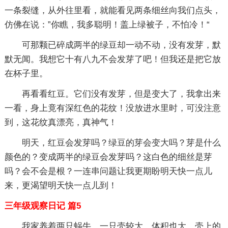
一条裂缝，从外往里看，就能看见两条细丝向我们点头，
仿佛在说：”你瞧，我多聪明！盖上绿被子，不怕冷！“
可那颗已碎成两半的绿豆却一动不动，没有发芽，默
默无闻。我想它十有八九不会发芽了吧！但我还是把它放
在杯子里。
再看看红豆。它们没有发芽，但是变大了，我拿出来
一看，身上竟有深红色的花纹！没放进水里时，可没注意
到，这花纹真漂亮，真神气！
明天，红豆会发芽吗？绿豆的芽会变大吗？芽是什么
颜色的？变成两半的绿豆会发芽吗？这白色的细丝是芽
吗？会不会是根？一连串问题让我更期盼明天快一点儿
来，更渴望明天快一点儿到！
三年级观察日记 篇5
我家养着两只蜗牛。一只壳较大，体积也大，壳上的