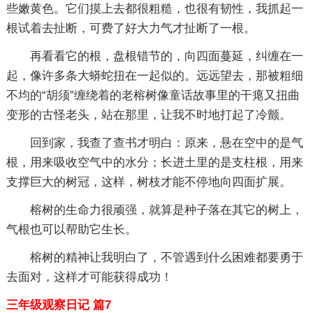
些嫩黄色。它们摸上去都很粗糙，也很有韧性，我抓起一
根试着去扯断，可费了好大力气才扯断了一根。
再看看它的根，盘根错节的，向四面蔓延，纠缠在一
起，像许多条大蟒蛇扭在一起似的。远远望去，那被粗细
不均的“胡须”缠绕着的老榕树像童话故事里的干瘪又扭曲
变形的古怪老头，站在那里，让我不时地打起了冷颤。
回到家，我查了查书才明白：原来，悬在空中的是气
根，用来吸收空气中的水分；长进土里的是支柱根，用来
支撑巨大的树冠，这样，树枝才能不停地向四面扩展。
榕树的生命力很顽强，就算是种子落在其它的树上，
气根也可以帮助它生长。
榕树的精神让我明白了，不管遇到什么困难都要勇于
去面对，这样才可能获得成功！
三年级观察日记 篇7