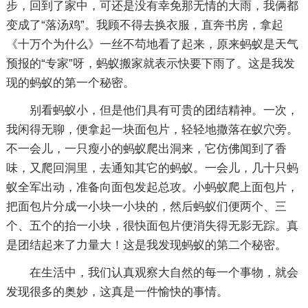
步，回到了家中，可还是没有幸免那无情的大雨，我俩都
变成了“落汤鸡”。我顾不得去换衣服，直奔书房，拿起
《十万个为什么》一丝不苟地看了起来，原来蚂蚁是天气
预报的“专家”呀，蚂蚁搬家就表示快要下雨了。这是我发
现的蚂蚁的第一个秘密。
别看蚂蚁小，但是他们具有可贵的团结精神。一次，
我闲得无聊，便拿起一块面包片，轻轻地撒落在蚁穴旁。
不一会儿，一只瘦小的蚂蚁爬出洞来，它仿佛闻到了香
味，又爬回洞里，去通知其它的蚂蚁。一会儿，几十只蚂
蚁全军出动，准备向面包发起总攻。小蚂蚁爬上面包片，
把面包片分成一小块一小块的，然后蚂蚁们便两个、三
个、五个的抬一小块，很快面包片便消失得无影无踪。真
是团结起来了力量大！这是我发现蚂蚁的第二个秘密。
在生活中，我们认真观察大自然的每一个事物，就会
发现很多的奥妙，这真是一件愉快的事情。