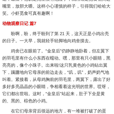
嘴里，放胆大嚼。这样小心谨慎的样子，引得我们哈哈大
笑。小虾觅食可真有趣啊！
动物观察日记 篇7
盼啊，盼，终于盼到了第 21 天，这天正是小鸡出壳
的日子。一大早，我就轻手轻脚地向鸡舍摸去。
鸡舍已在眼前了。“金皇后”仍静静地卧着，但左翼下
的羽毛里有什么小东西在蠕动。嘿，那里有只小眼睛，黑
亮亮的，像个小珠子。出来啦!这只乳黄色的小鸡钻出翼
下，蹒跚地向它母亲的前边走去，“叽，叽”，奶声奶气地
叫着。紧接着，从母鸡胸前的羽毛里，两翼下，露出了好
多好多亮晶晶的小眼睛，争相看着这光明的世界。哎呀，
它们都出世啦。这时，“金皇后”站起来，肚子下全是黄
的、黑的、棕色的小鸡。
在它们母亲背后很远的地方，有一堆被打破了的蛋