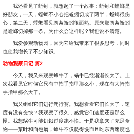
我还看见了蚯蚓，就想起了一个故事：蚯蚓和螳螂是
好朋友，一天，螳螂不小心把蚯蚓切成了两半，螳螂很伤
心，第二天，螳螂看见两条蚯蚓很面熟。原来那两条蚯蚓
是螳螂切掉那一条。为什么会这样呢？我也说不清楚。
我爱参观动物园，因为它给我带来了很多思考，同时
也使我增长了不少知识。
动物观察日记 篇2
今天，我又来观察蜗牛了，蜗牛已经渐渐长大了。上
次我看见它时候它只有中指手指甲那么小，现在有大拇指
手指甲那么大了。
我又组织它们进行爬行赛。我想看看它们长大了，速
度有没有变快？我观察了很久，感觉它们速度还是那么
慢。我想蜗牛可能饥饿过度跑不快。于是我拿来了充足食
物——菜叶和面包屑，蜗牛不仅爬得慢而且吃东西速度也