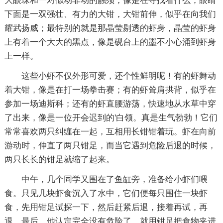
大眼珠和一对似动非动的触须，像是在寻找着什么；眼睛
下面是一双强壮、有力的大钳，大钳前伸，似乎在向我们
耀武扬威；最特别的就是那晶莹剔透的虾身，晶莹的虾身
上有着一个大大的黑点，像是砚台上的墨不小心涌到虾身
上一样。
这些小虾不仅外形可爱，还个性鲜明呢！有的虾舞动
着大钳，像是在打一场拳击赛；有的虾耸肩拱背，似乎在
参加一场迪斯科；还有的虾直腰游荡，快速地从水草中穿
了出来，像是一位开会迟到的'白领。真是生气勃勃！它们
常常喜欢两只纠缠在一起，互相用长钳钳着玩。虾在向前
游动时，伸直了两只钳足，而当它遇到危险后退的时候，
两只长长的钳足就缩了起来。
中午，几个同学又围在了鱼缸旁，准备给小虾们喂
食。只见几块虾食沉入了水中，它们便每只围住一块虾
食，先用钳足试探一下，然后赶紧后退，接着再试，再
退，最后，他认定完全没有危险了，就用钳足把食物夹进