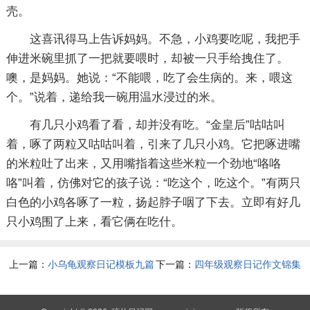
壳。
这喜讯得马上告诉妈妈。不急，小鸡要吃呢，我把手
伸进米碗里抓了一把就要喂时，却被一只手给拽住了。
噢，是妈妈。她说：“不能喂，吃了会生病的。来，喂这
个。”说着，递给我一碗用温水浸过的米。
有几只小鸡看了看，却并没有吃。“金皇后”咕咕叫
着，啄了两粒又咕咕叫着，引来了几只小鸡。它把啄进嘴
的米粒吐了出来，又用嘴指着这些米粒一个劲地“咯咯
咯”叫着，仿佛对它的孩子说：“吃这个，吃这个。”有两只
白色的小鸡各啄了一粒，扬起脖子咽了下去。立即有好几
只小鸡围了上来，看它俩在吃什。
上一篇：
小乌龟观察日记模板九篇
下一篇：
四年级观察日记作文锦集
7篇