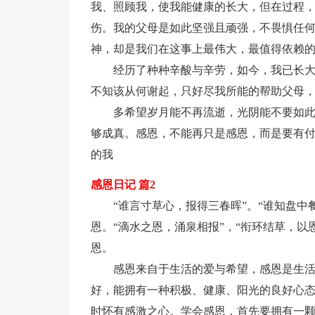
我、照顾我，使我能健康的长大，但在过程
伤。我的父母是如此坚强且顽强，不畏惧任
神，却是我们在这事上最伟大，最值得依赖
经历了种种辛酸与辛劳，如今，我已长
不知该从何谢起，只好尽我所能的帮助父母
多希望岁月能不再流逝，光阴能不要如
够成真。感恩，不能再只是感恩，而是要有
的我
感恩日记 篇2
“谁言寸草心，报得三春晖”。“谁知盘
恩。“滴水之恩，涌泉相报”，“衔环结草，
恩。
感恩来自于生活的爱与希望，感恩是生
好，能拥有一种积极、健康、阳光的良好心
时怀有感激之心。学会感恩，首先要拥有一