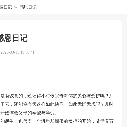
>
感日记
感恩日记
感恩日记
25-09-15 19:56:41
且是有诚意的，还记得小时候父母对你的关心与爱护吗？那
少了它，还能像今天这样如此快乐，如此无忧无虑吗？儿时
，开始体会父母的辛酸与辛劳。
命的诞生，也代表一个沉重却甜蜜的负担的开始，父母养育