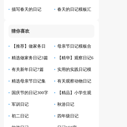
描写春天的日记
春天的日记模板汇
记汇总8篇
（通用72篇）
编9篇
猜你喜欢
【推荐】做家务日
母亲节日记模板合
精选做家务日记3篇
【精华】观察日记6
记合集7篇
集七篇
有关新年日记7篇
实用的实践日记模
篇
精选母亲节日记集
有关观察动物日记
板汇编5篇
国庆节的日记300字
【精品】小学生观
锦9篇
模板7篇
军训日记
秋游日记
察日记范文汇编五篇
初二日记
四年级日记