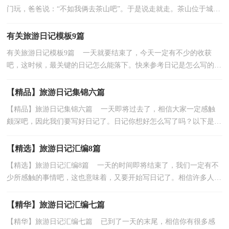
门玩，爸爸说：“不如我俩去茶山吧”。于是说走就走。茶山位于城北
约30里处，是平度出名的旅游之地，每年都吸引了大批...
有关旅游日记模板9篇
有关旅游日记模板9篇 一天就要结束了，今天一定有不少的收获
吧，这时候，最关键的日记怎么能落下。快来参考日记是怎么写的
吧，下面是小编整理的旅游日记9篇，希望对大家有所帮助。...
【精品】旅游日记集锦六篇
【精品】旅游日记集锦六篇 一天即将过去了，相信大家一定感触
颇深吧，因此我们要写好日记了。日记你想好怎么写了吗？以下是小
编帮大家整理的旅游日记6篇，仅供参考，希望能够帮助...
【精选】旅游日记汇编8篇
【精选】旅游日记汇编8篇 一天的时间即将结束了，我们一定有不
少所感触的事情吧，这也意味着，又要开始写日记了。相信许多人会
觉得日记很难写吧，下面是小编收集整理的旅游日记8...
【精华】旅游日记汇编七篇
【精华】旅游日记汇编七篇 已到了一天的末尾，相信你有很多感