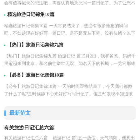
会有值得记录的想法吧，需要认真地为此写一篇日记了。为了让您不
详情
再为写日记头疼...【
】
精选旅游日记锦集10篇
精选旅游日记锦集10篇 一天将要结束了，想必有很多难忘的瞬间
吧，不如趁现在好好写一篇日记。是不是无从下笔、没有头绪？以下
详情
是小编整理的旅游...【
】
【热门】旅游日记集锦九篇
【热门】旅游日记集锦九篇 旅游日记 篇15月2日，我和爸爸、妈妈千
里迢迢来到北京，慕名前往举世无双、闻名天下的长城，一览它那雄
详情
伟挺拔、气势...【
】
【必备】旅游日记集锦10篇
【必备】旅游日记集锦10篇 一天的时间即将结束了，今天我们都做
了什么了呢?是时候静下心来好好写写日记了。但是却发现不知道该
详情
写些什么，下...【
】
最新范文
有关旅游日记汇总六篇
有关旅游日记汇总六篇 旅游日记 篇1五一放假，天气晴朗，便想出