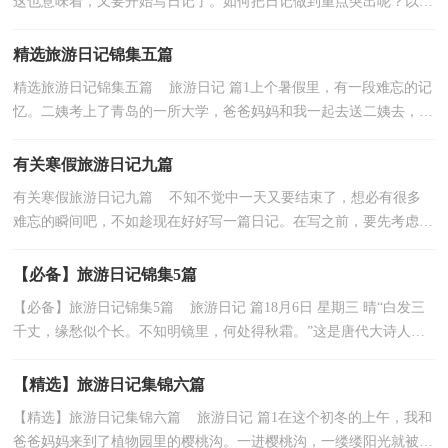
这也意味着，又要开始写日记了。如何把日记做到重点突出呢？以下
是小编整理的旅游日记5篇，仅供参考，大家一起来看看吧...
精选旅游日记锦集五篇
精选旅游日记锦集五篇 旅游日记 篇1上个暑假里，有一段难忘的记
忆。二姨考上了青岛的一所大学，爸爸妈妈和我一起去送二姨去，顺
便也做一次旅游。我们来到了崂山景区，一进去边听...
有关寒假旅游日记九篇
有关寒假旅游日记九篇 不知不觉中一天又要结束了，想必有很多
难忘的瞬间吧，不如趁现在好好写一篇日记。在写之前，要先考虑好
内容和结构喔！下面是小编收集整理的寒假旅游日记9...
【必备】旅游日记锦集5篇
【必备】旅游日记锦集5篇 旅游日记 篇18月6日 星期三 晴“白发三
千丈，缘愁似个长。不知明镜里，何处得秋霜。”这是唐代大诗人李
白在石台秋浦河写的诗。今天我们也来到秋浦...
【精选】旅游日记集锦六篇
【精选】旅游日记集锦六篇 旅游日记 篇1在这个初冬的上午，我和
爸爸妈妈来到了植物园里的樱桃沟。一进樱桃沟，一缕缕阳光就被茂