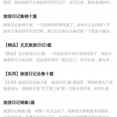
悟吧，是时候静下心来好好写写日记了。在写之前，要先考虑好内容
和结构喔！下面是小编收集整理的旅游日记7篇，仅供参...
旅游日记集锦十篇
旅游日记集锦十篇 一天的时间即将结束了，你有什么总结呢？不
妨坐下来好好写写日记吧。那么日记有什么格式呢？下面是小编为大
家整理的旅游日记10篇，供大家参考借鉴，希望可以帮助...
【精品】北京旅游日记3篇
【精品】北京旅游日记3篇 一天的生活不知不觉间结束了，相信大
家都有不少体会吧，想必是时候写一篇日记了。在写之前，要先考虑
好内容和结构喔！以下是小编帮大家整理的北京旅游...
【实用】旅游日记合集十篇
【实用】旅游日记合集十篇 旅游日记 篇1暑假里，我陪外婆去了虎
跑泉游玩。虎跑泉可是“天下第三泉”呢！它的水质甘寒，杭州人都爱
喝，以前还是官府的“指定饮用水源”。所以在炎...
旅游日记锦集5篇
旅游日记锦集5篇 转眼一天又过去了，我相信大家都是有收获的，