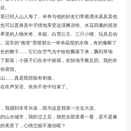
项目。
那里已经人山人海了。米奇与他的好友们带着洒水器及其他
们也可以置身其中尽情地享受这清爽凉快、水花四溅的巡游
世界里的人物米奇、米妮、白雪公主、三只小猪、玩具总动
。花车的“炮管”里喷射出一串串晶莹的水珠，有的像断了
又长的鞭子……它们在空气当中纷纷飘落下来，飘到草地
上了新装；小孩子们在水中嬉戏，欢快地手舞足蹈。我的衣
那份喜悦。
空山……真是既惊险有刺激。
就在欢声笑语、依依不舍中结束了。
游，我感到非常兴奋，因为这是我第一次去大连。
丽的山水城市，我听过之后，很想去那里看一看，是不是像
连的美景了，心情怎能不激动呢？