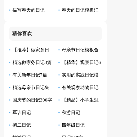
描写春天的日记
春天的日记模板汇
记汇总8篇
（通用72篇）
编9篇
猜你喜欢
【推荐】做家务日
母亲节日记模板合
精选做家务日记3篇
【精华】观察日记6
记合集7篇
集七篇
有关新年日记7篇
实用的实践日记模
篇
精选母亲节日记集
有关观察动物日记
板汇编5篇
国庆节的日记300字
【精品】小学生观
锦9篇
模板7篇
军训日记
秋游日记
察日记范文汇编五篇
初二日记
四年级日记