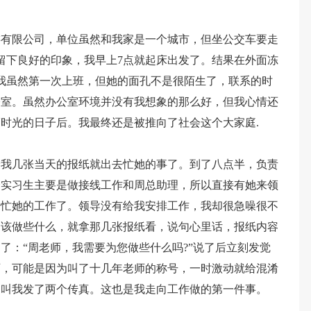
游有限公司，单位虽然和我家是一个城市，但坐公交车要走
留下良好的印象，我早上7点就起床出发了。结果在外面冻
我虽然第一次上班，但她的面孔不是很陌生了，联系的时
公室。虽然办公室环境并没有我想象的那么好，但我心情还
时光的日子后。我最终还是被推向了社会这个大家庭.
给我几张当天的报纸就出去忙她的事了。到了八点半，负责
个实习生主要是做接线工作和周总助理，所以直接有她来领
始忙她的工作了。领导没有给我安排工作，我却很急噪很不
道该做些什么，就拿那几张报纸看，说句心里话，报纸内容
了：“周老师，我需要为您做些什么吗?”说了后立刻发觉
师，可能是因为叫了十几年老师的称号，一时激动就给混淆
，叫我发了两个传真。这也是我走向工作做的第一件事。