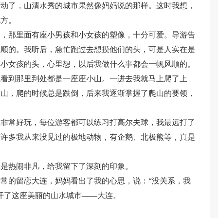
打动了，山清水秀的城市果然像妈妈说的那样。这时我想，
地方。
场，那里面有座小男孩和小女孩的塑像，十分可爱。导游告
风顺的。我听后，急忙跑过去想摸他们的头，可是人实在是
摸小女孩的头，心里想，以后我做什么事都会一帆风顺的。
我看到那里到处都是一座座小山。一进去我就马上爬了上
爬山，爬的时候总是跌倒，后来我逐渐掌握了爬山的要领，
里非常好玩，每位游客都可以练习打高尔夫球，我最远打了
有许多我从来没见过的极地动物，有企鹅、北极熊等，真是
真是热闹非凡，给我留下了深刻的印象。
常的留恋大连，妈妈看出了我的心思，说：“没关系，我
开了这座美丽的山水城市——大连。