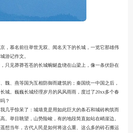
北京，慕名前往举世无双、闻名天下的长城，一览它那雄伟
长城游记作文。
岭，只见莽莽苍苍的长城蜿蜒盘绕在山梁上，像一条伏卧在
楚、魏、燕等国为互相防御而建筑的；秦国统一中国之后，
长城。巍巍长城经理岁月的风风雨雨，度过了20xx多个春
征吗？
，我几乎惊呆了：城墙竟是用如此巨大的条石和城砖构筑而
么高。举目眺望，山势险峻，有的地段简直如站在峭崖边。
。遥想当年，古代人民是如何将这么重、这么多的砖石搬运