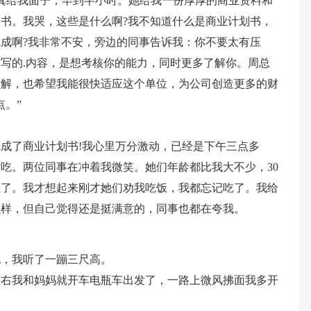
真给我面子，早到半小时。她给我一份厚厚的商业资料和
书。我哭，这些是什么啊?我不知道什么是商业计划书，
成啊?我非常不安，旁边的同事告诉我：你不要太有压
写的.内容，是想考核你的能力，同时更多了解你。周总
理解，也希望我能很快适应这个单位，为公司创造更多的财
点。”
成了商业计划书!我心里万分激动，已经是下午三点多
吃。两位同事在冲着我微笑。她们年龄都比我大不少，30
稚了。我才想起来刚才她们劝我吃饭，我都忘记吃了。我给
么样，但自己觉得还是挺满意的，同事也都在夸我。
玩，我听了一蹦三尺高。
左右我和妈妈就开车电瓶车出发了，一路上微风拂面我多开