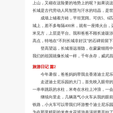
上山，又砌在这险要的地势上的呢？如果说
长城是古代劳动人民智慧与汗水的结晶，是
成墙上铺着方砖，平坦宽阔。可供5、6
城上，差不多每隔400米，就有一座烽火台
米见方，上层是平台。我和爸爸不顾长途跋
高点，特地在“不到长城非好汉”的石碑前留
登高望远，长城渐远渐隐，在蒙蒙细雨
我们的祖国就像长城一样，千年永存，威武
旅游日记 篇2
今年暑假，爸爸妈妈带我去香港迪士尼
走进迪士尼乐园的大门，首先映入眼帘
一串串跳跃的水柱，米奇在水柱上冲浪，一
继续向里走，几辆蒸气小火车从我的眼
铁路，小火车可以带我们环游整个迪士尼乐园
为在那里精彩的米奇水花巡游表演就要开始