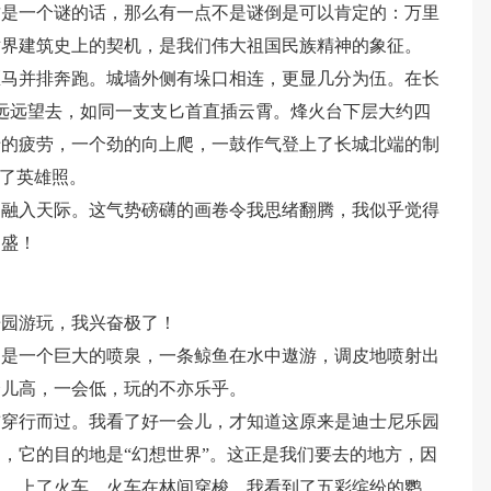
这是一个谜的话，那么有一点不是谜倒是可以肯定的：万里
世界建筑史上的契机，是我们伟大祖国民族精神的象征。
匹马并排奔跑。城墙外侧有垛口相连，更显几分为伍。在长
，远远望去，如同一支支匕首直插云霄。烽火台下层大约四
涉的疲劳，一个劲的向上爬，一鼓作气登上了长城北端的制
下了英雄照。
中融入天际。这气势磅礴的画卷令我思绪翻腾，我似乎觉得
昌盛！
乐园游玩，我兴奋极了！
的是一个巨大的喷泉，一条鲸鱼在水中遨游，调皮地喷射出
会儿高，一会低，玩的不亦乐乎。
前穿行而过。我看了好一会儿，才知道这原来是迪士尼乐园
，它的目的地是“幻想世界”。这正是我们要去的地方，因
了。上了火车，火车在林间穿梭。我看到了五彩缤纷的鹦