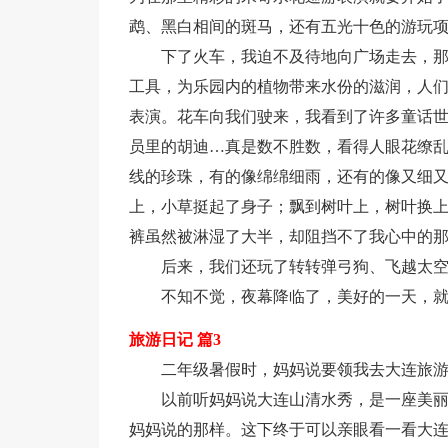
鹉、黑白相间的斑马，还有五光十色的游玩
下了火车，我迫不及待地向广场走去，
工具，为乐园内的植物带来水份的滋润，人
表演。花车向我们驶来，我看到了许多童话
员里的胡迪…真是数不胜数，看得人眼花缭乱
线的珍珠，有的像绵绵细雨，还有的像又细
上，小草挺起了身子；飘到树叶上，树叶换
裤虽然被淋湿了大半，却阻挡不了我心中的
后来，我们还玩了转转弹弓狗、飞越太
不知不觉，夜幕降临了，美好的一天，
旅游日记 篇3
二年级暑假时，妈妈说要领我去大连旅
以前听妈妈说大连山清水秀，是一座美
妈妈说的那样。这下终于可以亲眼看一看大