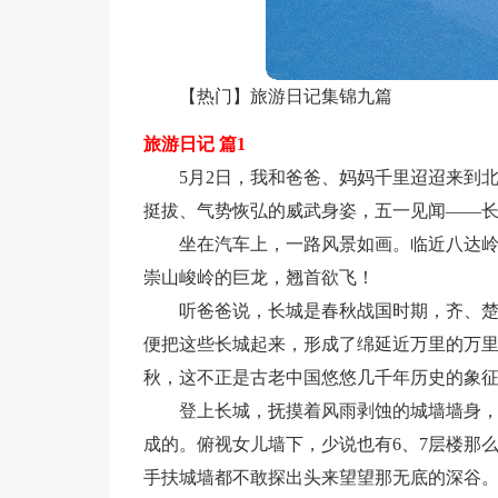
【热门】旅游日记集锦九篇
旅游日记 篇1
5月2日，我和爸爸、妈妈千里迢迢来到
挺拔、气势恢弘的威武身姿，五一见闻——
坐在汽车上，一路风景如画。临近八达
崇山峻岭的巨龙，翘首欲飞！
听爸爸说，长城是春秋战国时期，齐、
便把这些长城起来，形成了绵延近万里的万里
秋，这不正是古老中国悠悠几千年历史的象
登上长城，抚摸着风雨剥蚀的城墙墙身
成的。俯视女儿墙下，少说也有6、7层楼那
手扶城墙都不敢探出头来望望那无底的深谷