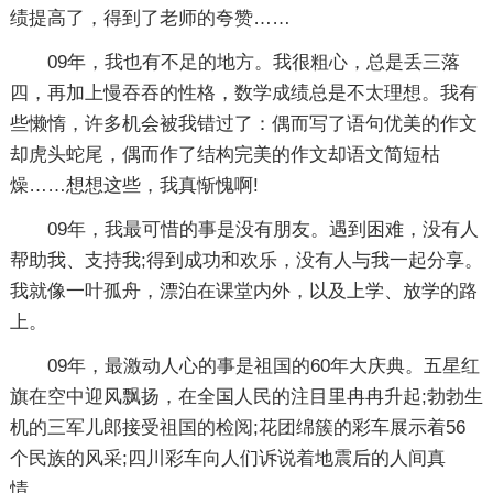
绩提高了，得到了老师的夸赞……
09年，我也有不足的地方。我很粗心，总是丢三落
四，再加上慢吞吞的性格，数学成绩总是不太理想。我有
些懒惰，许多机会被我错过了：偶而写了语句优美的作文
却虎头蛇尾，偶而作了结构完美的作文却语文简短枯
燥……想想这些，我真惭愧啊!
09年，我最可惜的事是没有朋友。遇到困难，没有人
帮助我、支持我;得到成功和欢乐，没有人与我一起分享。
我就像一叶孤舟，漂泊在课堂内外，以及上学、放学的路
上。
09年，最激动人心的事是祖国的60年大庆典。五星红
旗在空中迎风飘扬，在全国人民的注目里冉冉升起;勃勃生
机的三军儿郎接受祖国的检阅;花团绵簇的彩车展示着56
个民族的风采;四川彩车向人们诉说着地震后的人间真
情……