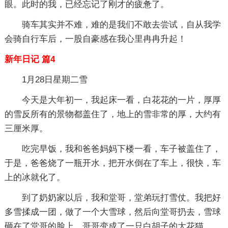
眼。此时的我，已经忘记了刚才的疲惫了。
骑车其实并不难，难的是我们不敢去尝试，自从我学
会骑自行车后，一股自豪感在我心里冉冉升起！
新年日记 篇4
1月28日星期二雪
今天是大年初一，我起床一看，白花花的一片，厚厚
的雪反所有的景物都盖住了，地上的雪非常的厚，大约有
三厘米厚。
吃完早饭，我和爸爸妈妈下楼一看，车子被盖住了，
于是，爸爸烧了一瓶开水，把开水倒在了车上，很快，车
上的冰就化了。
到了奶奶家以后，我和堂哥，堂弟玩打雪仗。我把好
多雪揉成一团，做了一个大雪球，然后向堂哥扔去，雪球
砸在了堂哥的脸上，哥哥变成了一只白胡子的大花猫。