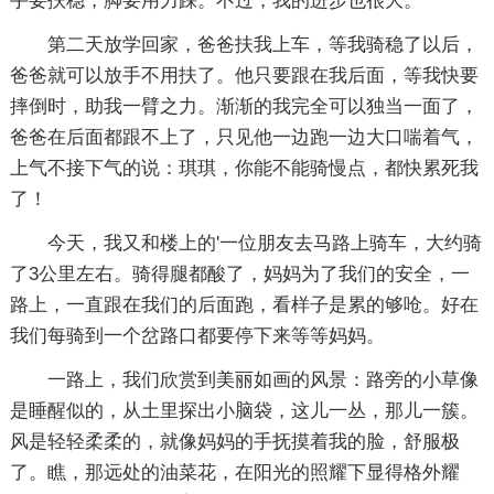
手要扶稳，脚要用力踩。不过，我的进步也很大。
第二天放学回家，爸爸扶我上车，等我骑稳了以后，
爸爸就可以放手不用扶了。他只要跟在我后面，等我快要
摔倒时，助我一臂之力。渐渐的我完全可以独当一面了，
爸爸在后面都跟不上了，只见他一边跑一边大口喘着气，
上气不接下气的说：琪琪，你能不能骑慢点，都快累死我
了！
今天，我又和楼上的'一位朋友去马路上骑车，大约骑
了3公里左右。骑得腿都酸了，妈妈为了我们的安全，一
路上，一直跟在我们的后面跑，看样子是累的够呛。好在
我们每骑到一个岔路口都要停下来等等妈妈。
一路上，我们欣赏到美丽如画的风景：路旁的小草像
是睡醒似的，从土里探出小脑袋，这儿一丛，那儿一簇。
风是轻轻柔柔的，就像妈妈的手抚摸着我的脸，舒服极
了。瞧，那远处的油菜花，在阳光的照耀下显得格外耀