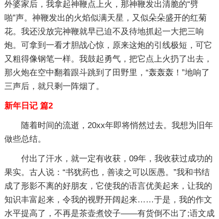
外婆家后，我拿起神鞭点上火，那神鞭发出清脆的“劈
啪”声。神鞭发出的火焰似满天星，又似朵朵盛开的红菊
花。我还没放完神鞭就早已迫不及待地抓起一大把三响
炮。可拿到一看才胆战心惊，原来这炮的引线极短，可它
又粗得像钢笔一样。我鼓起勇气，把它点上火扔了出去，
那火炮在空中翻着跟斗跳到了田野里，“轰轰轰！”地响了
三声后，就只剩一阵烟了。
新年日记 篇2
随着时间的流逝，20xx年即将悄然过去。我想为旧年
做些总结。
付出了汗水，就一定有收获，09年，我收获过成功的
果实。古人说：“书犹药也，善读之可以医愚。”我和书结
成了形影不离的好朋友，它使我的语言优美起来，让我的
知识丰富起来，令我的视野开阔起来……于是，我的作文
水平提高了，不再是茶壶煮饺子——有货倒不出了;语文成